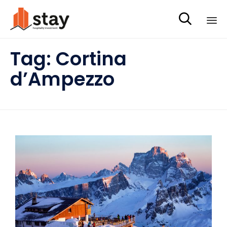

Sk
Tag:
Cortina
to
co
d’Ampezzo