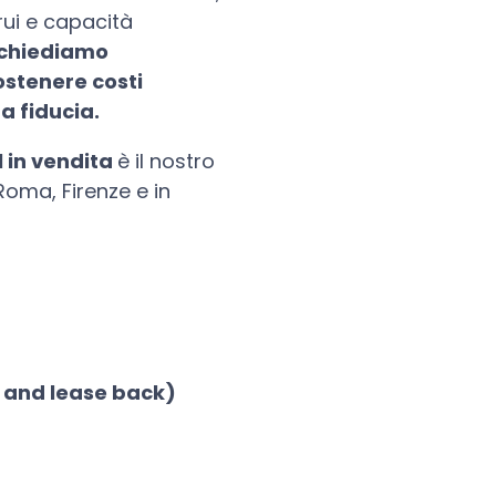
rui e capacità
 chiediamo
ostenere costi
ua fiducia.
l in vendita
è il nostro
Roma, Firenze e in
s and lease back)