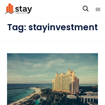

Sk
Tag:
stayinvestment
to
co