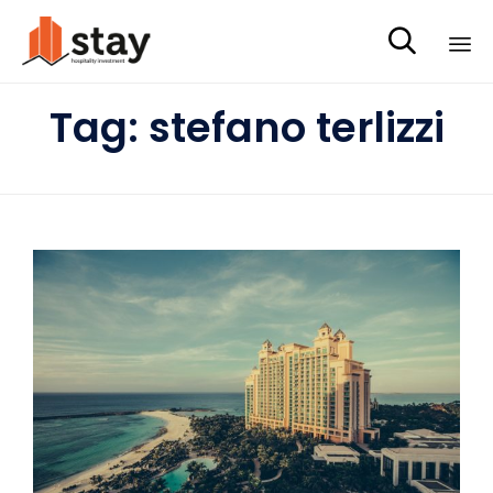

Sk
Tag:
stefano terlizzi
to
co