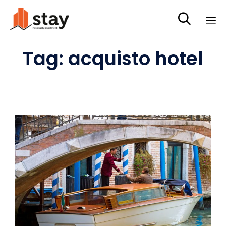

Sk
Tag:
acquisto hotel
to
co