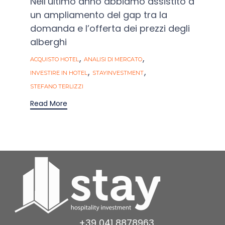
Nell’ultimo anno abbiamo assistito a
un ampliamento del gap tra la
domanda e l’offerta dei prezzi degli
alberghi
Tags
,
,
ACQUISTO HOTEL
ANALISI DI MERCATO
,
,
INVESTIRE IN HOTEL
STAYINVESTMENT
STEFANO TERLIZZI
Read More
+39 041 8878963